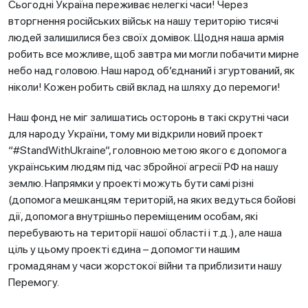
Сьогодні Україна переживає нелегкі часи! Через
вторгнення російських військ на нашу територію тисячі
людей залишилися без своїх домівок. Щодня наша армія
робить все можливе, щоб завтра ми могли побачити мирне
небо над головою. Наш народ об’єднаний і згуртований, як
ніколи! Кожен робить свій вклад на шляху до перемоги!
Наш фонд не міг залишатись осторонь в такі скрутні часи
для народу України, тому ми відкрили новий проект
“#StandWithUkraine”, головною метою якого є допомога
українським людям під час збройної агресії РФ на нашу
землю. Напрямки у проекті можуть бути самі різні
(допомога мешканцям територій, на яких ведуться бойові
дії, допомога внутрішньо переміщеним особам, які
перебувають на території нашої області і т.д.), але наша
ціль у цьому проекті єдина – допомогти нашим
громадянам у часи жорстокої війни та приблизити нашу
Перемогу.